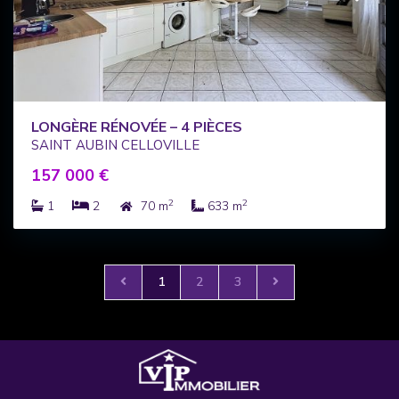
LONGÈRE RÉNOVÉE – 4 PIÈCES
SAINT AUBIN CELLOVILLE
157 000 €
2
2
1
2
70 m
633 m
1
2
3