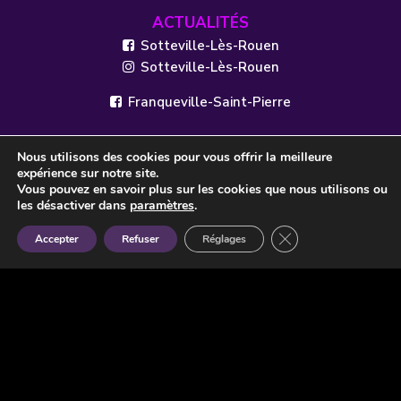
ACTUALITÉS
Sotteville-Lès-Rouen
Sotteville-Lès-Rouen
Franqueville-Saint-Pierre
Nous utilisons des cookies pour vous offrir la meilleure
expérience sur notre site.
© 2021 - VIP IMMOBILIER - Site internet réalisé par l'agence Web
Vous pouvez en savoir plus sur les cookies que nous utilisons ou
les désactiver dans
paramètres
.
et Solutions
Mentions légales
Politique de confidentialité
Réalisé par
Fermer la bannière 
Accepter
Refuser
Réglages
OASIS Projet