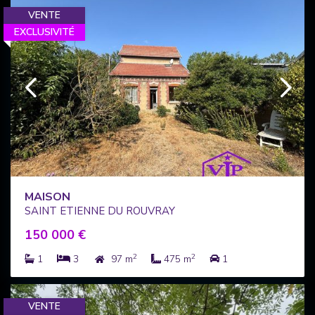
VENTE
EXCLUSIVITÉ
MAISON
SAINT ETIENNE DU ROUVRAY
150 000 €
2
2
1
3
97 m
475 m
1
VENTE