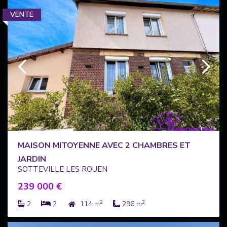
VENTE
MAISON MITOYENNE AVEC 2 CHAMBRES ET
JARDIN
SOTTEVILLE LES ROUEN
239 000 €
2
2
2
2
114 m
296 m