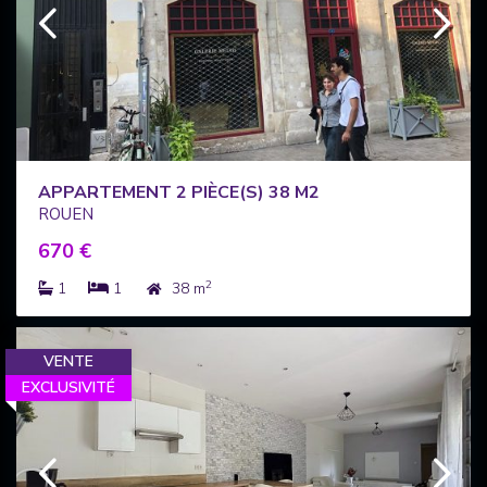
APPARTEMENT 2 PIÈCE(S) 38 M2
ROUEN
670 €
2
1
1
38 m
VENTE
EXCLUSIVITÉ