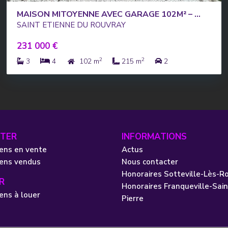
MAISON MITOYENNE AVEC GARAGE 102M² – ...
SAINT ETIENNE DU ROUVRAY
231 000 €
2
2
3
4
102 m
215 m
2
TER
INFORMATIONS
ens en vente
Actus
iens vendus
Nous contacter
Honoraires Sotteville-Lès-R
R
Honoraires Franqueville-Sain
ens à louer
Pierre