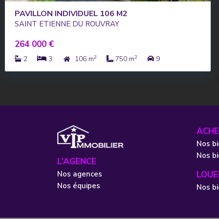
PAVILLON INDIVIDUEL 106 M2
SAINT ETIENNE DU ROUVRAY
264 000 €
2
2
2
3
106 m
750 m
9
ACHE
Nos bi
Nos b
L’AGENCE
Nos agences
LOUE
Nos équipes
Nos bi