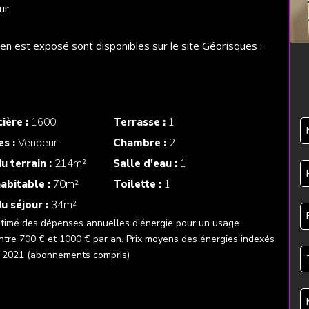
ur
ien est exposé sont disponibles sur le site Géorisques :
ière :
1600
Terrasse :
1
es :
Vendeur
Chambre :
2
u terrain :
214m²
Salle d'eau :
1
abitable :
70m²
Toilette :
1
u séjour :
34m²
Bu
timé des dépenses annuelles d'énergie pour un usage
Em
ntre 700 € et 1000 € par an. Prix moyens des énergies indexés
e 2021 (abonnements compris)