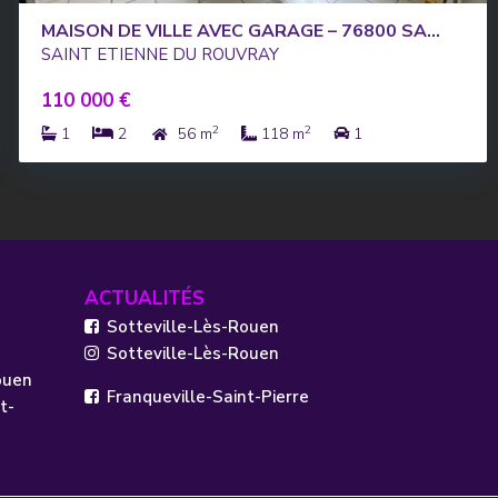
MAISON DE VILLE AVEC GARAGE – 76800 SA...
SAINT ETIENNE DU ROUVRAY
110 000 €
2
2
1
2
56 m
118 m
1
ACTUALITÉS
Sotteville-Lès-Rouen
Sotteville-Lès-Rouen
ouen
Franqueville-Saint-Pierre
t-