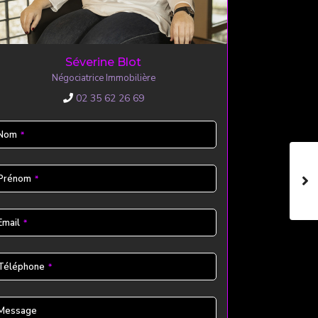
Séverine Blot
Négociatrice Immobilière
02 35 62 26 69
Nom
*
Prénom
*
siness
Email
*
ail
*
Téléphone
*
Message