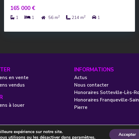
165 000 €
2
2
1
1
56 m
214 m
1
TER
INFORMATIONS
ens en vente
Actus
iens vendus
Nous contacter
Honoraires Sotteville-Lès-R
R
Honoraires Franqueville-Sain
ens à louer
Pierre
lleure expérience sur notre site.
Accepter
ence Web et Solutions
Mentions légales
Pol
ous utilisons ou les désactiver dans
paramètres
.