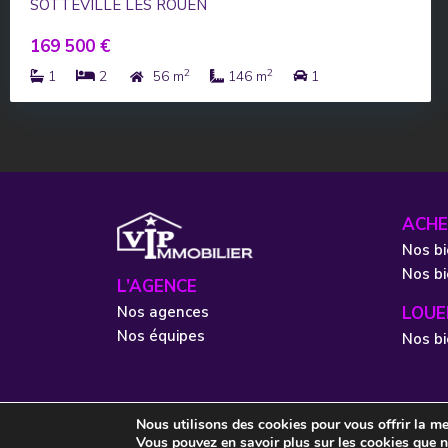
SOTTEVILLE LES ROUEN
169 500 €
2
2
1
2
56 m
146 m
1
ACHE
Nos bi
Nos b
L’AGENCE
Nos agences
LOUE
Nos équipes
Nos bi
Nous utilisons des cookies pour vous offrir la mei
© 2021 - VIP IMMOBILIER - Site internet réalisé par l'ag
Vous pouvez en savoir plus sur les cookies que n