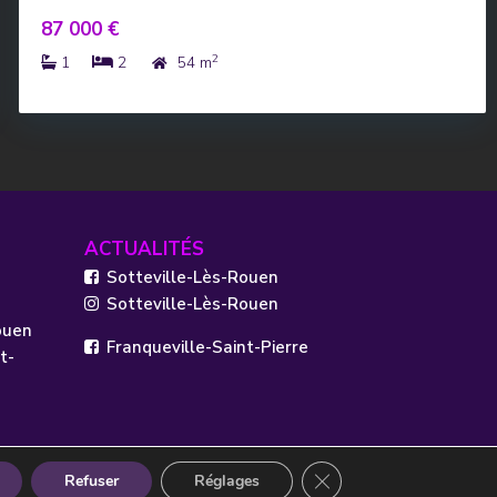
87 000 €
2
1
2
54 m
ACTUALITÉS
Sotteville-Lès-Rouen
Sotteville-Lès-Rouen
ouen
Franqueville-Saint-Pierre
t-
Fermer la bannière des 
Refuser
Réglages
itique de confidentialité
Réalisé par OASIS Projet