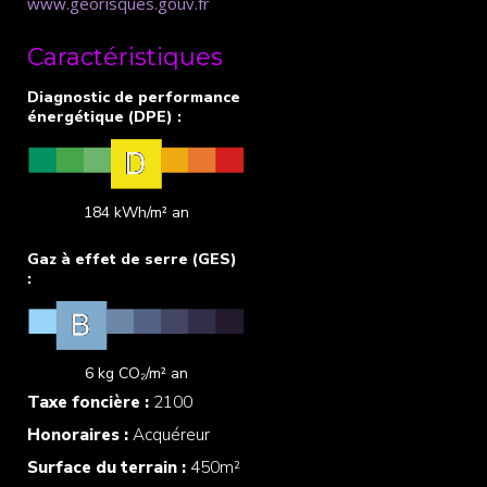
www.georisques.gouv.fr
Caractéristiques
184 kWh/m² an
6 kg CO₂/m² an
Taxe foncière :
2100
Honoraires :
Acquéreur
Surface du terrain :
450m²