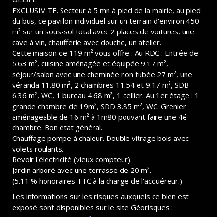
EXCLUSIVITE. Secteur à 5 mn à pied de la mairie, au pied
du bus, ce pavillon individuel sur un terrain d'environ 450
m² sur un sous-sol total avec 2 places de voitures, une
cave à vin, chaufferie avec douche, un atelier.
Cette maison de 119 m² vous offre : Au RDC : Entrée de
5.63 m², cuisine aménagée et équipée 9.17 m²,
séjour/salon avec une cheminée non tubée 27 m², une
véranda 11.80 m², 2 chambres 11.54 et 9.17 m², SDB
6.36 m², WC, 1 bureau 4.68 m², 1 cellier. Au 1er étage : 1
grande chambre de 19m², SDD 3.85 m², WC. Grenier
aménageable de 16 m² à 1m80 pouvant faire une 4é
chambre. Bon état général.
Chauffage pompe à chaleur. Double vitrage bois avec
volets roulants.
Revoir l'électricité (vieux compteur).
Jardin arboré avec une terrasse de 20 m².
(5.11 % honoraires TTC à la charge de l'acquéreur.)
Les informations sur les risques auxquels ce bien est
exposé sont disponibles sur le site Géorisques :