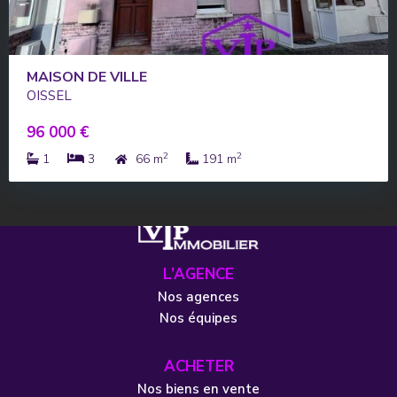
MAISON DE VILLE
OISSEL
96 000 €
2
2
1
3
66 m
191 m
L’AGENCE
Nos agences
Nos équipes
ACHETER
Nos biens en vente