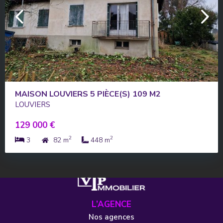
MAISON LOUVIERS 5 PIÈCE(S) 109 M2
LOUVIERS
129 000 €
2
2
3
82 m
448 m
L’AGENCE
Nos agences