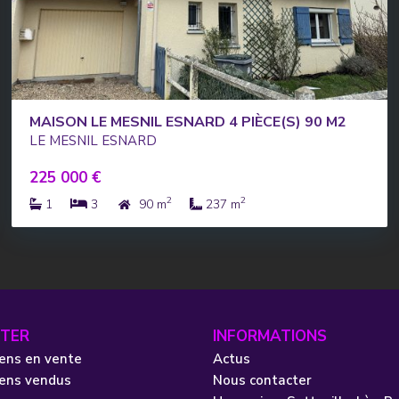
MAISON LE MESNIL ESNARD 4 PIÈCE(S) 90 M2
LE MESNIL ESNARD
225 000 €
2
2
1
3
90 m
237 m
TER
INFORMATIONS
ens en vente
Actus
iens vendus
Nous contacter