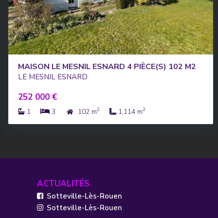
MAISON LE MESNIL ESNARD 4 PIÈCE(S) 102 M2
LE MESNIL ESNARD
252 000 €
2
2
1
3
102 m
1,114 m
ACTUALITÉS
Sotteville-Lès-Rouen
Sotteville-Lès-Rouen