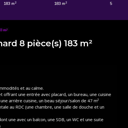
2
2
183 m
183 m
5
83 m²
ard 8 pièce(s) 183 m²
ommodités et au calme.
t offrant une entrée avec placard, un bureau, une cuisine
ne arrière cuisine, un beau séjour/salon de 47 m²
ntale au RDC (une chambre, une salle de douche et un
dont une avec un balcon, une SDB, un WC et une suite
)