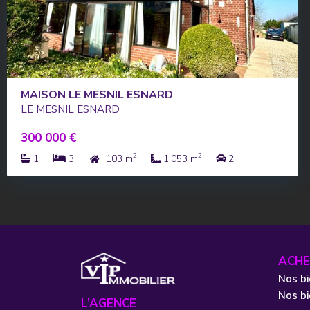
MAISON LE MESNIL ESNARD
LE MESNIL ESNARD
300 000 €
2
2
1
3
103 m
1,053 m
2
ACHE
Nos bi
Nos b
L’AGENCE