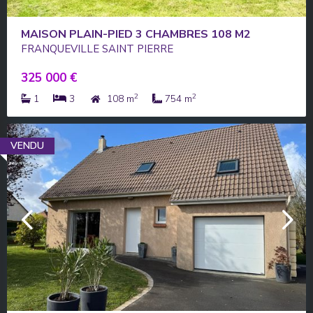
MAISON PLAIN-PIED 3 CHAMBRES 108 M2
FRANQUEVILLE SAINT PIERRE
325 000 €
2
2
1
3
108 m
754 m
VENDU