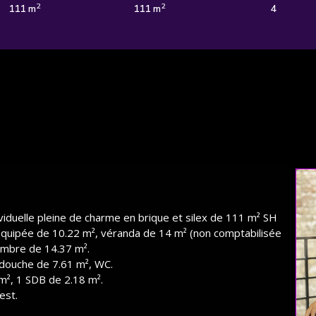
2
2
111 m
111 m
4
viduelle pleine de charme en brique et silex de 111 m² SH
équipée de 10.22 m², véranda de 14 m² (non comptabilisée
hambre de 14.37 m².
 douche de 7.61 m², WC.
m², 1 SDB de 2.18 m².
est.