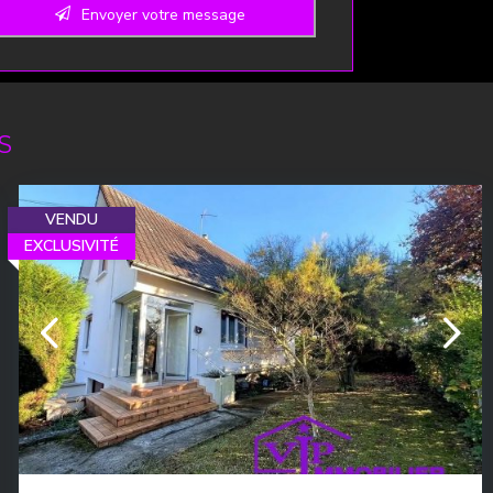
Envoyer votre message
ebsite
*
S
VENDU
EXCLUSIVITÉ