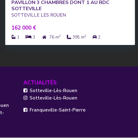
PAVILLON 3 CHAMBRES DONT 1 AU RDC
SOTTEVILLE
SOTTEVILLE LES ROUEN
162 000 €
2
2
1
3
76 m
395 m
2
ACTUALITÉS
Sotteville-Lès-Rouen
Sotteville-Lès-Rouen
ouen
Franqueville-Saint-Pierre
t-