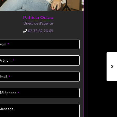
Patricia Octau
Directrice d'agence
02 35 62 26 69
Nom
*
Prénom
*
Email
*
Téléphone
*
Message