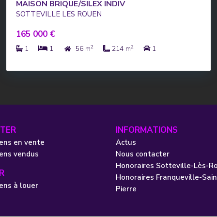
MAISON BRIQUE/SILEX INDIV
SOTTEVILLE LES ROUEN
165 000 €
2
2
1
1
56 m
214 m
1
TER
INFORMATIONS
ens en vente
Actus
iens vendus
Nous contacter
Honoraires Sotteville-Lès-R
R
Honoraires Franqueville-Sain
ens à louer
Pierre