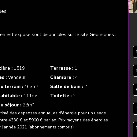
ues.
ien est exposé sont disponibles sur le site Géorisques :
ière :
1519
Terrasse :
1
es :
Vendeur
Chambre :
4
u terrain :
463m²
Salle de bain :
2
abitable :
111m²
Toilette :
2
u séjour :
28m²
timé des dépenses annuelles d'énergie pour un usage
ntre 4330 € et 5900 € par an. Prix moyens des énergies
r l'année 2021 (abonnements compris)