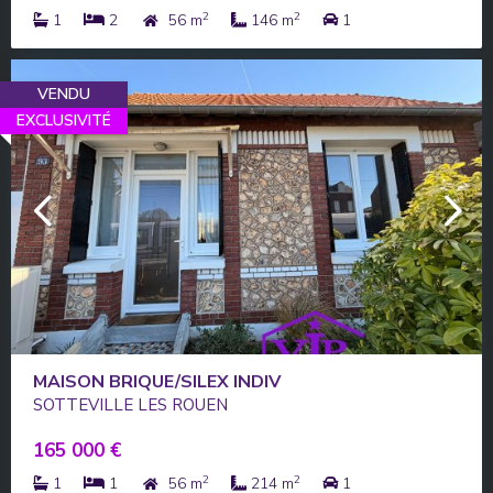
2
2
1
2
56 m
146 m
1
VENDU
EXCLUSIVITÉ
MAISON BRIQUE/SILEX INDIV
SOTTEVILLE LES ROUEN
165 000 €
2
2
1
1
56 m
214 m
1