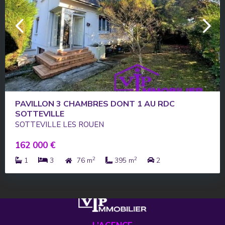
PAVILLON 3 CHAMBRES DONT 1 AU RDC
SOTTEVILLE
SOTTEVILLE LES ROUEN
162 000 €
2
2
1
3
76 m
395 m
2