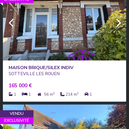
MAISON BRIQUE/SILEX INDIV
SOTTEVILLE LES ROUEN
165 000 €
2
2
1
1
56 m
214 m
1
VENDU
EXCLUSIVITÉ