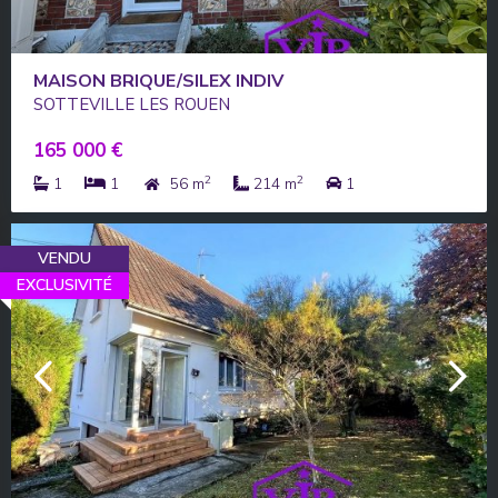
MAISON BRIQUE/SILEX INDIV
SOTTEVILLE LES ROUEN
165 000 €
2
2
1
1
56 m
214 m
1
VENDU
EXCLUSIVITÉ