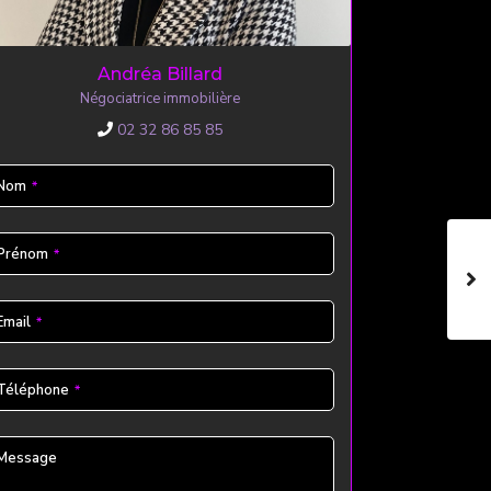
Andréa Billard
Négociatrice immobilière
02 32 86 85 85
Nom
*
Prénom
*
Email
*
Téléphone
*
Message