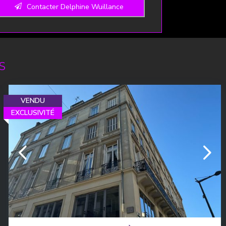
Contacter Delphine Wuillance
ebsite
*
S
VENDU
EXCLUSIVITÉ