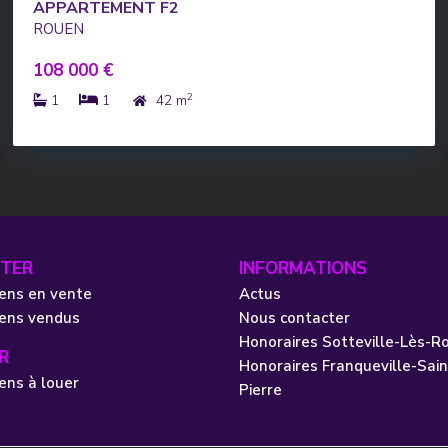
APPARTEMENT F2
ROUEN
108 000 €
2
1
1
42 m
TER
INFORMATIONS
ens en vente
Actus
iens vendus
Nous contacter
Honoraires Sotteville-Lès-R
R
Honoraires Franqueville-Sain
ens à louer
Pierre