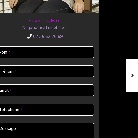
Séverine Blot
Négociatrice Immobilière
02 35 62 26 69
Nom
*
Prénom
*
Email
*
Téléphone
*
Message