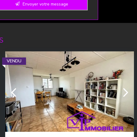
Envoyer votre message
umber
*
S
VENDU