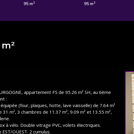
2
2
95 m
95 m
 m²
URGOGNE, appartement F5 de 95.26 m² SH, au 6ème
nt :
quipée (four, plaques, hotte, lave vaisselle) de 7.64 m²
e 31 m², 3 chambres de 11.37 m², 9.09 m² et 13.55 m²,
erie.
x à vélo. Double vitrage PVC, volets électriques.
on EST/OUEST. 2 cumulus.