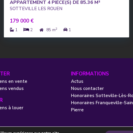
APPARTEMENT 4 PIÈCE(S) DE 85.36 M²
SOTTEVILLE LES ROUEN
179 000 €
2
1
2
85 m
1
TER
INFORMATIONS
ens en vente
Actus
iens vendus
Nous contacter
Honoraires Sotteville-Lès-R
R
Honoraires Franqueville-Sain
ens à louer
Pierre