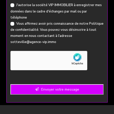
Business
J'autorise la société VIP IMMOBILIER à enregistrer mes
Email
*
données dans le cadre d'échanges par mail ou par
téléphone
Vous affirmez avoir pris connaissance de notre
Politique
de confidentialité
. Vous pouvez vous désinscrire à tout
moment en nous contactant à l'adresse
sotteville@agence-vip.immo
Envoyer votre message