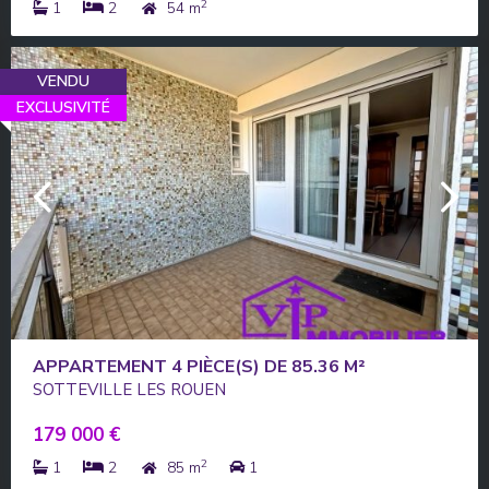
2
1
2
54 m
VENDU
EXCLUSIVITÉ
APPARTEMENT 4 PIÈCE(S) DE 85.36 M²
SOTTEVILLE LES ROUEN
179 000 €
2
1
2
85 m
1